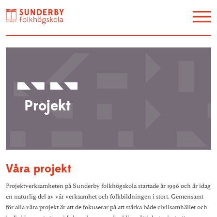
Utbildning
Restaurang Akvarellen
Hotell
Projekt
Konferens
Galleri Y
Kontakt / Hitta hit
Våra projekt
Evenemang
Projektverksamheten på Sunderby folkhögskola startade
år 1996
och är idag
Konstskolan
en naturlig del av vår verksamhet och folkbildningen i stort. Gemensamt
Lediga jobb
för alla våra projekt är att de fokuserar på att stärka både civilsamhället och
Om oss
individer samt att sprida kunskap om mänskliga rättigheter i utsatta