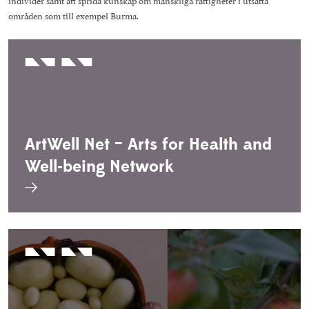
Personuppgiftspolicy
områden som till exempel Burma.
Projekt
Visselblåsarfunktion
Pressrum
Studieinformation
Resurscentrum
Träning och aktiviteter
ArtWell Net – Arts for Health and
Well-being Network