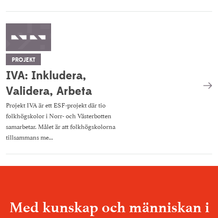
PROJEKT
IVA: Inkludera,
Validera, Arbeta
Projekt IVA är ett ESF-projekt där tio
folkhögskolor i Norr- och Västerbotten
samarbetar. Målet är att folkhögskolorna
tillsammans me...
Talande webb
Translate
Med kunskap och människan i