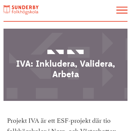
Utbildning
Restaurang Akvarellen
Hotell
IVA: Inkludera, Validera,
Konferens
Arbeta
Galleri Y
Kontakt / Hitta hit
Evenemang
Konstskolan
Projekt IVA är ett ESF-projekt där tio
Lediga jobb
Om oss
folkhögskolor i Norr- och Västerbotten