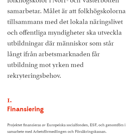
Personuppgiftspolicy
samarbetar. Målet är att folkhögskolorna
Projekt
Visselblåsarfunktion
tillsammans med det lokala näringslivet
Pressrum
Studieinformation
och offentliga myndigheter ska utveckla
Resurscentrum
utbildningar där människor som står
Träning och aktiviteter
långt ifrån arbetsmarknaden får
utbildning mot yrken med
rekryteringsbehov.
1.
Finansiering
Projektet finansieras av Europeiska socialfonden, ESF, och genomförs i
samarbete med Arbetsförmedlingen och Försäkringskassan.