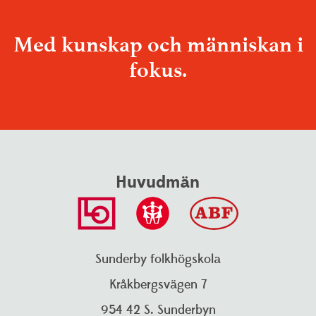
Med kunskap och människan i
fokus.
Huvudmän
Sunderby folkhögskola
Kråkbergsvägen 7
Talande webb
Translate
954 42 S. Sunderbyn