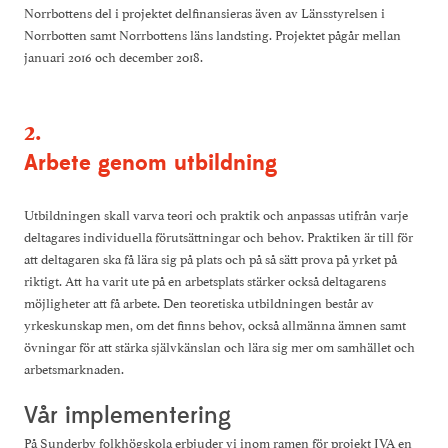
Norrbottens del i projektet delfinansieras även av Länsstyrelsen i
Norrbotten samt Norrbottens läns landsting. Projektet pågår mellan
januari 2016 och december 2018.
2.
Arbete genom utbildning
Utbildningen skall varva teori och praktik och anpassas utifrån varje
deltagares individuella förutsättningar och behov. Praktiken är till för
att deltagaren ska få lära sig på plats och på så sätt prova på yrket på
riktigt. Att ha varit ute på en arbetsplats stärker också deltagarens
möjligheter att få arbete. Den teoretiska utbildningen består av
yrkeskunskap men, om det finns behov, också allmänna ämnen samt
övningar för att stärka självkänslan och lära sig mer om samhället och
arbetsmarknaden.
Vår implementering
På Sunderby folkhögskola erbjuder vi inom ramen för projekt IVA en