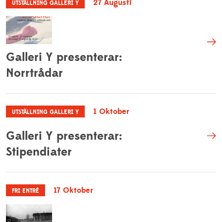
27 Augusti
UTSTÄLLNING GALLERI Y
Personuppgiftspolicy
Projekt
Visselblåsarfunktion
Pressrum
Studieinformation
Galleri Y presenterar:
Resurscentrum
Norrtrådar
Träning och aktiviteter
1 Oktober
UTSTÄLLNING GALLERI Y
Galleri Y presenterar:
Stipendiater
17 Oktober
FRI ENTRÉ