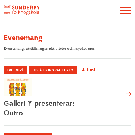
Utbildning
Evenemang
Restaurang Akvarellen
Evenemang, utställningar, aktiviteter och mycket mer!
Hotell
Konferens
4 Juni
FRI ENTRÉ
UTSTÄLLNING GALLERI Y
Galleri Y
Kontakt / Hitta hit
Galleri Y presenterar:
Evenemang
Outro
Konstskolan
Lediga jobb
Om oss