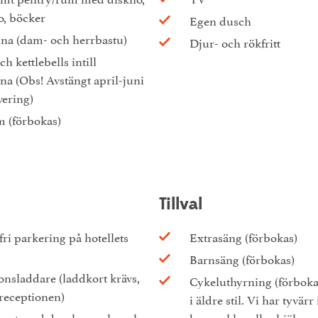
o, böcker
Egen dusch
una (dam- och herrbastu)
Djur- och rökfritt
h kettlebells intill
na (Obs! Avstängt april-juni
vering)
 (förbokas)
Tillval
ri parkering på hotellets
Extrasäng (förbokas)
Barnsäng (förbokas)
onsladdare (laddkort krävs,
Cykeluthyrning (förboka
receptionen)
i äldre stil. Vi har tyvärr
mat med dryck, snacks och
barncyklar eller hjälmar