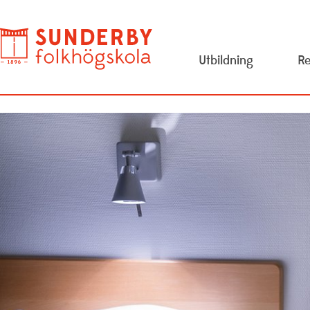
Utbildning
Re
Evenemang
Om
Konstskolan
Pe
Lediga jobb
Pr