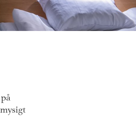
 på
 mysigt