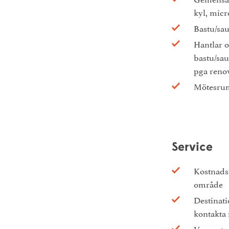
kyl, micr
Bastu/sa
Hantlar oc
bastu/sau
pga reno
Mötesrum
Service
Kostnadsf
område
Destinati
kontakta 
Varuauto