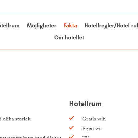
tellrum
Möjligheter
Fakta
Hotellregler/Hotel ru
Om hotellet
Hotellrum
i olika storlek
Gratis wifi
Egen wc
t pentry/rum med diskho,
TV