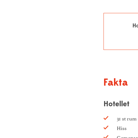
Ho
Fakta
Hotellet
31 st rum 
Hiss
Gemensam