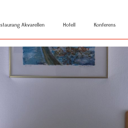
staurang Akvarellen
Hotell
Konferens
 oss
Pressrum
Träning oc
rsonuppgiftspolicy
Studieinformation
Visselblås
ojekt
Resurscentrum