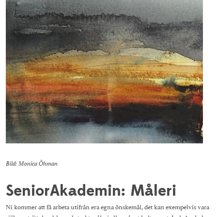
Personuppgiftspolicy
Projekt
Visselblåsarfunktion
Pressrum
Studieinformation
Resurscentrum
Träning och aktiviteter
Bild: Monica Öhman
SeniorAkademin: Måleri
Ni kommer att få arbeta utifrån era egna önskemål, det kan exempelvis vara
självporträtt, landskap, abstrakt måleri eller något helt annat. Isak Anshelm