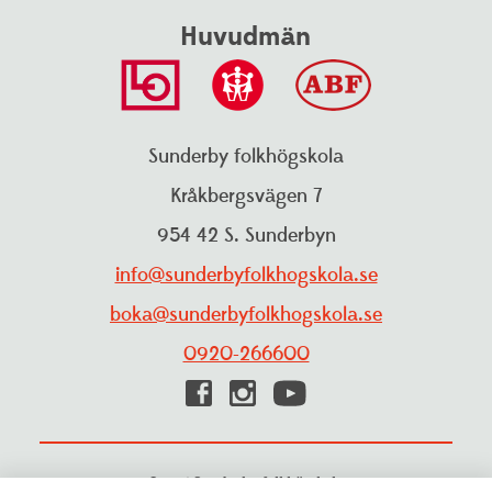
Huvudmän
Talande webb
Translate
Sunderby folkhögskola
Kråkbergsvägen 7
954 42 S. Sunderbyn
info@sunderbyfolkhogskola.se
boka@sunderbyfolkhogskola.se
0920-266600
© 2026 Sunderby folkhögskola