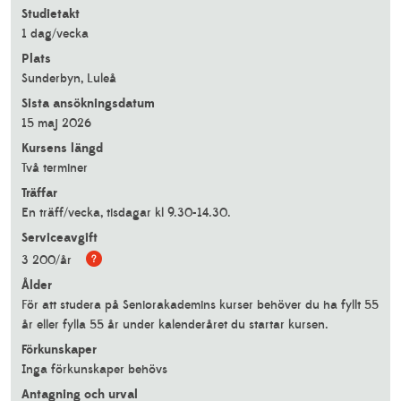
Studietakt
1 dag/vecka
Plats
Sunderbyn, Luleå
Sista ansökningsdatum
15 maj 2026
Kursens längd
Två terminer
Träffar
En träff/vecka, tisdagar kl 9.30-14.30.
Serviceavgift
3 200/år
Ålder
För att studera på Seniorakademins kurser behöver du ha fyllt 55
år eller fylla 55 år under kalenderåret du startar kursen.
180
Förkunskaper
Inga förkunskaper behövs
Antagning och urval