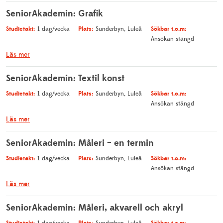
SeniorAkademin: Grafik
Studietakt:
Plats:
Sökbar t.o.m:
1 dag/vecka
Sunderbyn, Luleå
Ansökan stängd
Läs mer
SeniorAkademin: Textil konst
Studietakt:
Plats:
Sökbar t.o.m:
1 dag/vecka
Sunderbyn, Luleå
Ansökan stängd
Läs mer
SeniorAkademin: Måleri – en termin
Studietakt:
Plats:
Sökbar t.o.m:
1 dag/vecka
Sunderbyn, Luleå
Ansökan stängd
Läs mer
SeniorAkademin: Måleri, akvarell och akryl
Studietakt:
Plats:
Sökbar t.o.m: