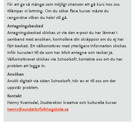
För att ge så många som möjligt chansen att gå kurs hos oss
tillämpar vi lottning. Om du söker flera kurser måste du
rangordna vilken du helst vill gå.
Antagningsbesked
Antagningsbesked skickas ut via den e-post du har lämnat i
samband med ansökan, kontrollera din skräppost om du ej har
fått besked. Ett välkomstbrev med ytterligare information skickas
inför kursstart till de som har blivit antagna och tackat ja.
Välkomstbrevet skickas via Schoolsoft, kontakta oss om du har
problem att logga in.
Ansökan
Ansök digitalt via sidan Schoolsoft, hör av er till oss om det
uppstår problem.
Kontakt
Henny Kvamsdal, Studierektor kreativa och kulturella kurser
henny@sunderbyfolkhogskola.se