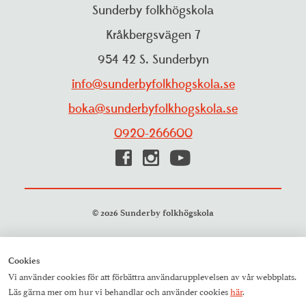
Personuppgiftspolicy
Sunderby folkhögskola
Projekt
Visselblåsarfunktion
Kråkbergsvägen 7
Pressrum
954 42 S. Sunderbyn
Studieinformation
Resurscentrum
info@sunderbyfolkhogskola.se
Träning och aktiviteter
boka@sunderbyfolkhogskola.se
0920-266600
© 2026 Sunderby folkhögskola
Cookies
Vi använder cookies för att förbättra användarupplevelsen av vår webbplats.
Läs gärna mer om hur vi behandlar och använder cookies
här
.