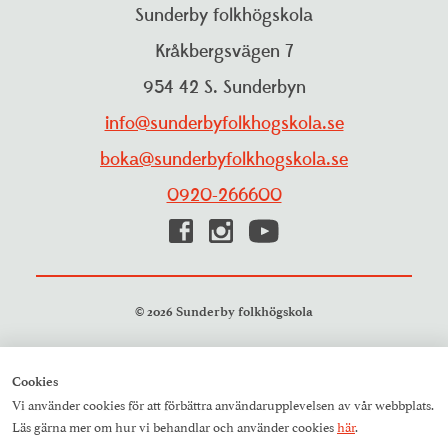
Personuppgiftspolicy
Sunderby folkhögskola
Projekt
Visselblåsarfunktion
Kråkbergsvägen 7
Pressrum
954 42 S. Sunderbyn
Studieinformation
Resurscentrum
info@sunderbyfolkhogskola.se
Träning och aktiviteter
boka@sunderbyfolkhogskola.se
0920-266600
© 2026 Sunderby folkhögskola
Cookies
Vi använder cookies för att förbättra användarupplevelsen av vår webbplats.
Läs gärna mer om hur vi behandlar och använder cookies
här
.