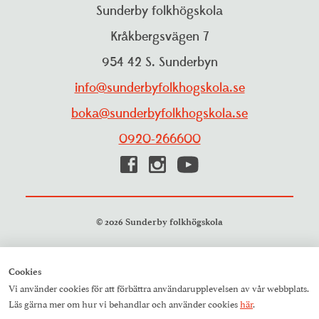
Personuppgiftspolicy
Sunderby folkhögskola
Projekt
Visselblåsarfunktion
Kråkbergsvägen 7
Pressrum
954 42 S. Sunderbyn
Studieinformation
Resurscentrum
info@sunderbyfolkhogskola.se
Träning och aktiviteter
boka@sunderbyfolkhogskola.se
0920-266600
© 2026 Sunderby folkhögskola
Cookies
Vi använder cookies för att förbättra användarupplevelsen av vår webbplats.
Läs gärna mer om hur vi behandlar och använder cookies
här
.