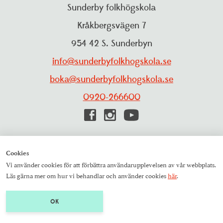
Personuppgiftspolicy
Sunderby folkhögskola
Projekt
Visselblåsarfunktion
Kråkbergsvägen 7
Pressrum
954 42 S. Sunderbyn
Studieinformation
Resurscentrum
info@sunderbyfolkhogskola.se
Träning och aktiviteter
boka@sunderbyfolkhogskola.se
0920-266600
Cookies
© 2026 Sunderby folkhögskola
Vi använder cookies för att förbättra användarupplevelsen av vår webbplats.
Läs gärna mer om hur vi behandlar och använder cookies
här
.
Talande webb
Translate
OK