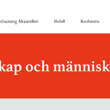
staurang Akvarellen
Hotell
Konferens
 oss
Pressrum
Träning oc
rsonuppgiftspolicy
Studieinformation
Visselblås
ap och människa
ojekt
Resurscentrum