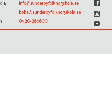
ola
info@sunderbyfolkhogskola.se
boka@sunderbyfolkhogskola.se
yn
0920-266600