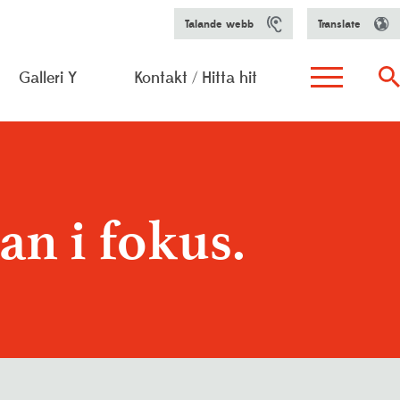
Talande webb
Translate
Galleri Y
Kontakt / Hitta hit
h aktiviteter
arfunktion
n i fokus.