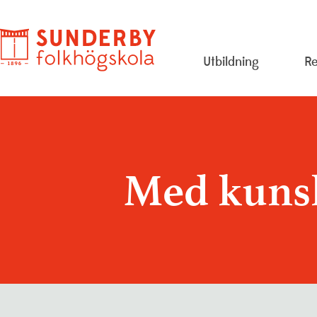
Utbildning
Re
Evenemang
Om
Konstskolan
Pe
Med kunsk
Lediga jobb
Pr