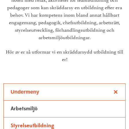
Personuppgiftspolicy
pedagoger som kan skräddarsy en utbildning efter era
Projekt
Visselblåsarfunktion
behov. Vi har kompetens inom bland annat hållbart
Pressrum
engagemang, pedagogik, chefsutbildning, arbetsrätt,
Studieinformation
styrelseutveckling, förhandlingsutbildning och
Resurscentrum
arbetsmiljöutbildningar.
Träning och aktiviteter
Hör av er så utformar vi en skräddarsydd utbildning till
er!
✕
Undermeny
Arbetsmiljö
Styrelseutbildning