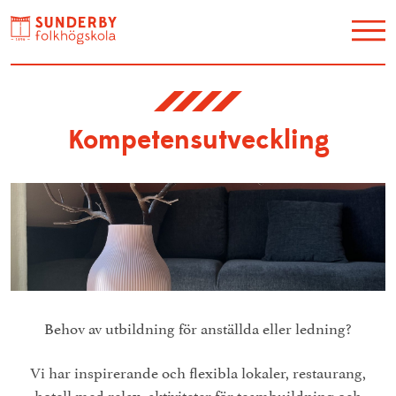
Utbildning
Restaurang Akvarellen
Kompetensutveckling
Hotell
Konferens
Galleri Y
Kontakt / Hitta hit
Evenemang
Behov av utbildning för anställda eller ledning?
Konstskolan
Lediga jobb
Vi har inspirerande och flexibla lokaler, restaurang,
Om oss
hotell med relax, aktiviteter för teambuildning och