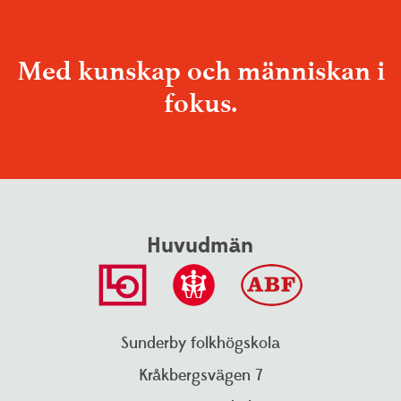
Med kunskap och människan i
fokus.
Huvudmän
Talande webb
Translate
Sunderby folkhögskola
Kråkbergsvägen 7