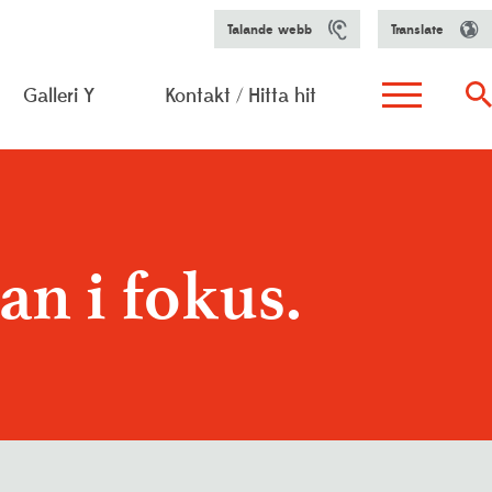
Talande webb
Translate
Galleri Y
Kontakt / Hitta hit
h aktiviteter
arfunktion
n i fokus.