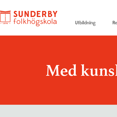
Utbildning
Re
Evenemang
Om
Konstskolan
Pe
Med kunsk
Lediga jobb
Pr