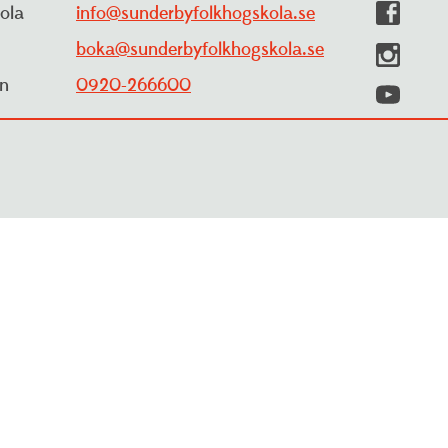
ola
info@sunderbyfolkhogskola.se
boka@sunderbyfolkhogskola.se
yn
0920-266600