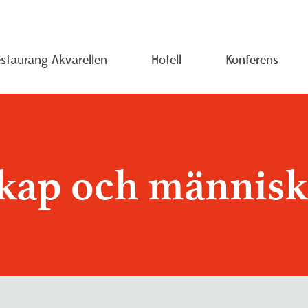
staurang Akvarellen
Hotell
Konferens
 oss
Pressrum
Träning oc
rsonuppgiftspolicy
Studieinformation
Visselblås
ap och människa
ojekt
Resurscentrum