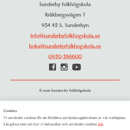
Personuppgiftspolicy
Sunderby folkhögskola
Projekt
Visselblåsarfunktion
Kråkbergsvägen 7
Pressrum
954 42 S. Sunderbyn
Studieinformation
Resurscentrum
info@sunderbyfolkhogskola.se
Träning och aktiviteter
boka@sunderbyfolkhogskola.se
0920-266600
© 2026 Sunderby folkhögskola
Cookies
Vi använder cookies för att förbättra användarupplevelsen av vår webbplats.
Läs gärna mer om hur vi behandlar och använder cookies
här
.