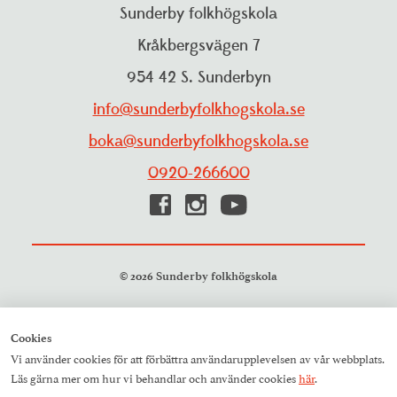
Personuppgiftspolicy
Sunderby folkhögskola
Projekt
Visselblåsarfunktion
Kråkbergsvägen 7
Pressrum
954 42 S. Sunderbyn
Studieinformation
Resurscentrum
info@sunderbyfolkhogskola.se
Träning och aktiviteter
boka@sunderbyfolkhogskola.se
0920-266600
© 2026 Sunderby folkhögskola
Cookies
Vi använder cookies för att förbättra användarupplevelsen av vår webbplats.
Läs gärna mer om hur vi behandlar och använder cookies
här
.