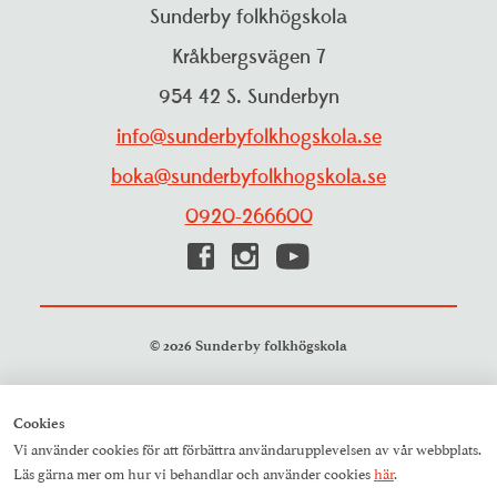
Personuppgiftspolicy
Sunderby folkhögskola
Projekt
Visselblåsarfunktion
Kråkbergsvägen 7
Pressrum
954 42 S. Sunderbyn
Studieinformation
Resurscentrum
info@sunderbyfolkhogskola.se
Träning och aktiviteter
boka@sunderbyfolkhogskola.se
0920-266600
© 2026 Sunderby folkhögskola
Cookies
Vi använder cookies för att förbättra användarupplevelsen av vår webbplats.
Läs gärna mer om hur vi behandlar och använder cookies
här
.