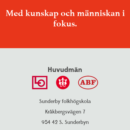
Med kunskap och människan i
fokus.
Huvudmän
Sunderby folkhögskola
Kråkbergsvägen 7
Talande webb
Translate
954 42 S. Sunderbyn