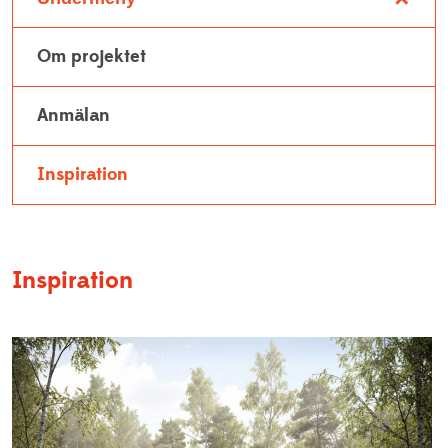
Personuppgiftspolicy
Projekt
Visselblåsarfunktion
Om projektet
Pressrum
Studieinformation
Anmälan
Resurscentrum
Träning och aktiviteter
Inspiration
Inspiration