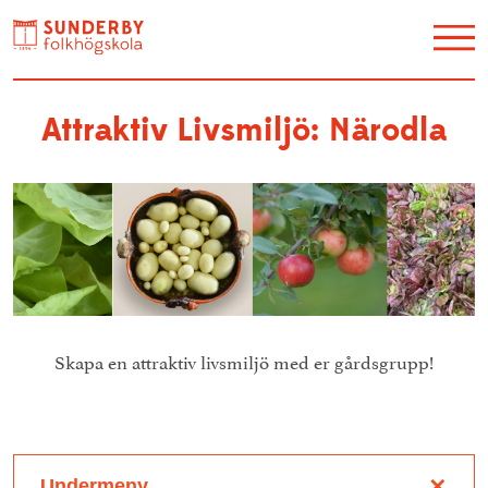
Utbildning
Attraktiv Livsmiljö: Närodla
Restaurang Akvarellen
Hotell
Konferens
Galleri Y
Kontakt / Hitta hit
Skapa en attraktiv livsmiljö med er gårdsgrupp!
Evenemang
Konstskolan
Lediga jobb
Om oss
✕
Undermeny