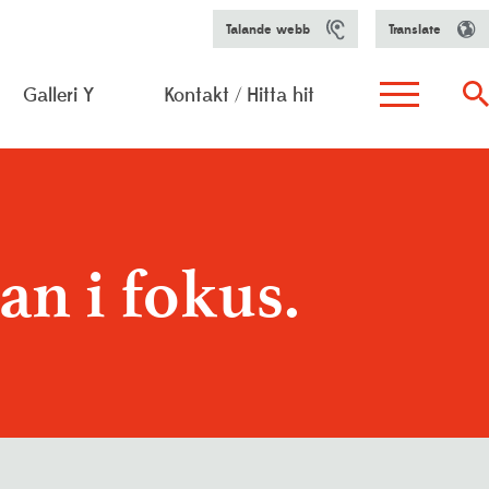
Talande webb
Translate
Galleri Y
Kontakt / Hitta hit
h aktiviteter
arfunktion
n i fokus.