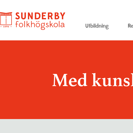
Utbildning
Re
Evenemang
Om
Konstskolan
Pe
Med kunsk
Lediga jobb
Pr