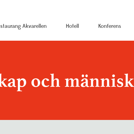
staurang Akvarellen
Hotell
Konferens
 oss
Pressrum
Träning oc
rsonuppgiftspolicy
Studieinformation
Visselblås
ap och människa
ojekt
Resurscentrum