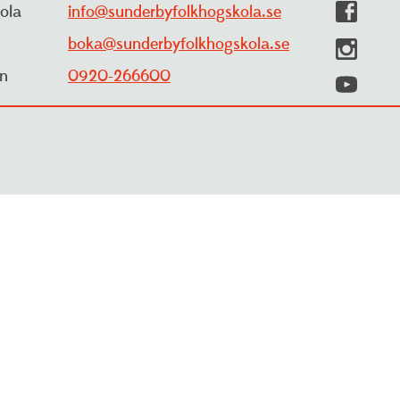
ola
info@sunderbyfolkhogskola.se
boka@sunderbyfolkhogskola.se
yn
0920-266600